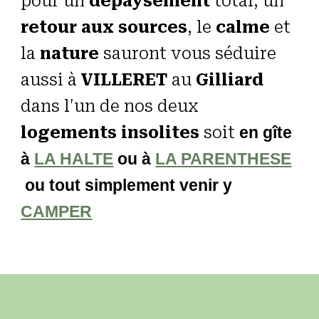
pour un
dépaysement
total, un
retour aux sources
, le
calme
et
la
nature
sauront vous séduire
aussi à
VILLERET
au
Gilli
ard
dans l'un de nos deux
logements insolites
soit
en gîte
à
LA HALTE
ou à
LA
PARENTHESE
ou tout simplement venir y
CAMPER